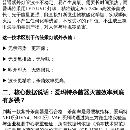
普通紫外灯管波长不稳定、易产生臭氧、需要长时间预热，而
爱玛特采用LED UVC 灯珠，精准锁定265–280nm高效杀菌波
长，光子能量更强，能直接打断微生物核酸化学键，实现瞬间
灭活，不产生任何化学残留、不改变水的 pH 值、不生成三氯
甲烷等消毒副产物，对人体与环境零危害。
这一技术区别于传统汞灯紫外杀菌：
▶ 无汞污染，更环保；
▶
无臭氧排放，无异味；
▶
即开即灭，无热损耗；
▶
波长更精准，杀菌效率更高。
二、核心数据说话：爱玛特杀菌器灭菌效率到底
有多强？
判断一款紫外杀菌器是否合格，杀菌率是最硬核指标。爱玛特
NEUUVA4、NEUUVA6 系列均通过第三方微生物实验室
与企业检测中心双重验证，所有数据均依据《消毒技术规范》
《消毒与灭菌效果的评价方法与标准（GB 15981）》严格测