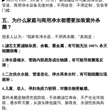
▶
NEU-UVA6：3/4 英寸（6 分） 标准螺纹可与家用净水器、
管道、商用净水设备无缝对接，不用改管、不用定制，安装零
门槛。
五、为什么家庭与商用净水都需要加装紫外杀
菌？
很多人认为：“我家有净水器，不用再杀菌。”真相是：
1.滤芯主要滤除杂质、余氯、重金属，有可能无法 100% 杀灭
细菌病毒；
2.净水器储水、管路内部易形成生物膜，有可能导致菌落反
弹；
3.二次供水水箱、管道老化、停水再来水时，有可能细菌出现
超标；
4.儿童、老人、孕妇免疫力较弱，对微生物更敏感。
紫外杀菌是物理兜底防线，不依赖滤芯寿命、不产生化学残
留，通水即灭菌，从源头降低腹泻、肠胃炎、水源性疾病风
险。