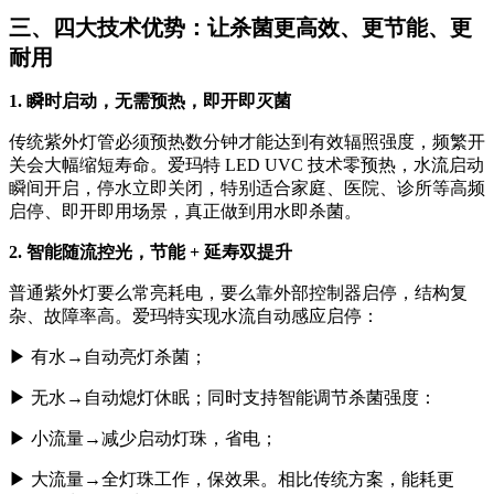
三、四大技术优势：让杀菌更高效、更节能、更
耐用
1. 瞬时启动，无需预热，即开即灭菌
传统紫外灯管必须预热数分钟才能达到有效辐照强度，频繁开
关会大幅缩短寿命。爱玛特 LED UVC 技术零预热，水流启动
瞬间开启，停水立即关闭，特别适合家庭、医院、诊所等高频
启停、即开即用场景，真正做到用水即杀菌。
2. 智能随流控光，节能 + 延寿双提升
普通紫外灯要么常亮耗电，要么靠外部控制器启停，结构复
杂、故障率高。爱玛特实现水流自动感应启停：
▶
有水→自动亮灯杀菌；
▶
无水→自动熄灯休眠；同时支持智能调节杀菌强度：
▶
小流量→减少启动灯珠，省电；
▶
大流量→全灯珠工作，保效果。相比传统方案，能耗更